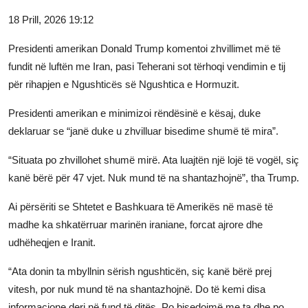
JETA
18 Prill, 2026 19:12
Presidenti amerikan Donald Trump komentoi zhvillimet më të
Gallery
fundit në luftën me Iran, pasi Teherani sot tërhoqi vendimin e tij
për rihapjen e Ngushticës së Ngushtica e Hormuzit.
Shqip
Presidenti amerikan e minimizoi rëndësinë e kësaj, duke
deklaruar se “janë duke u zhvilluar bisedime shumë të mira”.
“Situata po zhvillohet shumë mirë. Ata luajtën një lojë të vogël, siç
kanë bërë për 47 vjet. Nuk mund të na shantazhojnë”, tha Trump.
Ai përsëriti se Shtetet e Bashkuara të Amerikës në masë të
madhe ka shkatërruar marinën iraniane, forcat ajrore dhe
udhëheqjen e Iranit.
“Ata donin ta mbyllnin sërish ngushticën, siç kanë bërë prej
vitesh, por nuk mund të na shantazhojnë. Do të kemi disa
informacione deri në fund të ditës. Po bisedojmë me ta dhe po