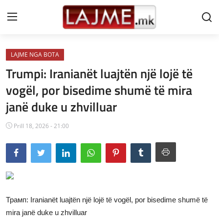
LAJME NGA BOTA
Shtëpi
Trumpi: Iranianët luajtën një lojë të
LAJME MAQEDONI
vogël, por bisedime shumë të mira
janë duke u zhvilluar
SHQIPERI
KOSOVA
Prill 18, 2026 - 21:00
LAJME NGA BOTA
SHOWBIZ
SPORT
Трамп: Iranianët luajtën një lojë të vogël, por bisedime shumë të
SHENDETI
mira janë duke u zhvilluar