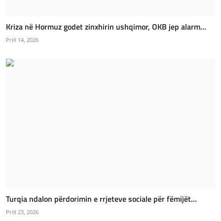
Kriza në Hormuz godet zinxhirin ushqimor, OKB jep alarm...
Prill 14, 2026
Turqia ndalon përdorimin e rrjeteve sociale për fëmijët...
Prill 23, 2026