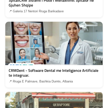
SpitaliCRM Sistemi i Plote i Menaxhimit Spitalor ne
Gjuhen Shqipe
📍 Galeria 17 Nentori Rruga Barikadave
CRMDent - Software Dental me Inteligjence Artificiale
te integruar.
📍 Rruga E Palmave, Bashkia Durrës, Albania