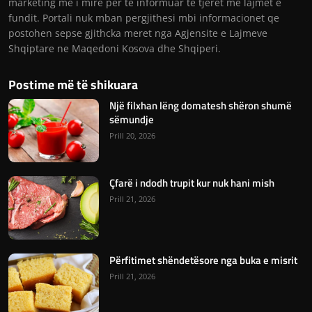
marketing me i mire per te informuar te tjeret me lajmet e
fundit. Portali nuk mban pergjithesi mbi informacionet qe
postohen sepse gjithcka meret nga Agjensite e Lajmeve
Shqiptare ne Maqedoni Kosova dhe Shqiperi.
Postime më të shikuara
Një filxhan lëng domatesh shëron shumë
sëmundje
Prill 20, 2026
Çfarë i ndodh trupit kur nuk hani mish
Prill 21, 2026
Përfitimet shëndetësore nga buka e misrit
Prill 21, 2026