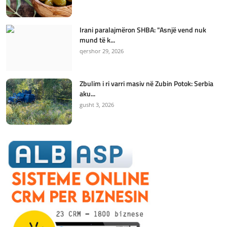
Irani paralajmëron SHBA: "Asnjë vend nuk
mund të k...
qershor 29, 2026
Zbulim i ri varri masiv në Zubin Potok: Serbia
aku...
gusht 3, 2026