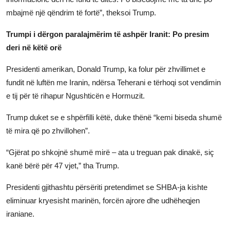
mbajmë një qëndrim të fortë”, theksoi Trump.
Trumpi i dërgon paralajmërim të ashpër Iranit: Po presim
deri në këtë orë
Presidenti amerikan, Donald Trump, ka folur për zhvillimet e
fundit në luftën me Iranin, ndërsa Teherani e tërhoqi sot vendimin
e tij për të rihapur Ngushticën e Hormuzit.
Trump duket se e shpërfilli këtë, duke thënë “kemi biseda shumë
të mira që po zhvillohen”.
“Gjërat po shkojnë shumë mirë – ata u treguan pak dinakë, siç
kanë bërë për 47 vjet,” tha Trump.
Presidenti gjithashtu përsëriti pretendimet se SHBA-ja kishte
eliminuar kryesisht marinën, forcën ajrore dhe udhëheqjen
iraniane.