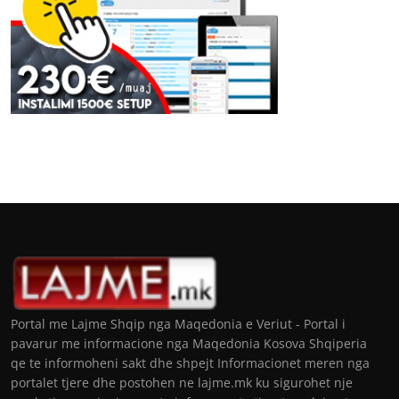
Portal me Lajme Shqip nga Maqedonia e Veriut - Portal i
pavarur me informacione nga Maqedonia Kosova Shqiperia
qe te informoheni sakt dhe shpejt Informacionet meren nga
portalet tjere dhe postohen ne lajme.mk ku sigurohet nje