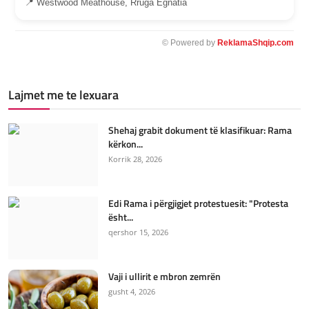
📍 Westwood Meathouse, Rruga Egnatia
© Powered by
ReklamaShqip.com
Lajmet me te lexuara
Shehaj grabit dokument të klasifikuar: Rama
kërkon...
Korrik 28, 2026
Edi Rama i përgjigjet protestuesit: "Protesta
ësht...
qershor 15, 2026
Vaji i ullirit e mbron zemrën
gusht 4, 2026