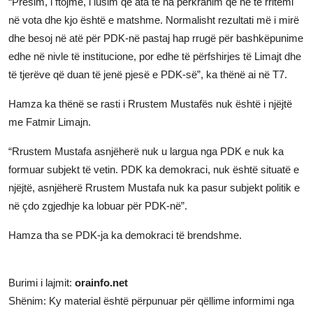
“Presim, i ftojmë, i lusim që ata të na përkrahim që ne të rritemi
në vota dhe kjo është e matshme. Normalisht rezultati më i mirë
dhe besoj në atë për PDK-në pastaj hap rrugë për bashkëpunime
edhe në nivle të institucione, por edhe të përfshirjes të Limajt dhe
të tjerëve që duan të jenë pjesë e PDK-së”, ka thënë ai në T7.
Hamza ka thënë se rasti i Rrustem Mustafës nuk është i njëjtë
me Fatmir Limajn.
“Rrustem Mustafa asnjëherë nuk u largua nga PDK e nuk ka
formuar subjekt të vetin. PDK ka demokraci, nuk është situatë e
njëjtë, asnjëherë Rrustem Mustafa nuk ka pasur subjekt politik e
në çdo zgjedhje ka lobuar për PDK-në”.
Hamza tha se PDK-ja ka demokraci të brendshme.
Burimi i lajmit:
orainfo.net
Shënim: Ky material është përpunuar për qëllime informimi nga