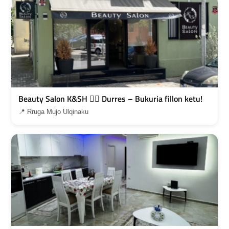
Beauty Salon K&SH 💇‍♀️ Durres – Bukuria fillon ketu!
📍 Rruga Mujo Ulqinaku