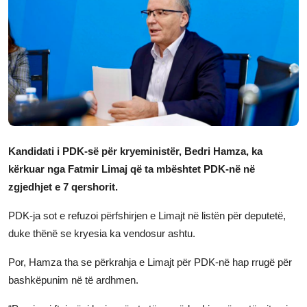
JETA
Gallery
Shqip
Kandidati i PDK-së për kryeministër, Bedri Hamza, ka
kërkuar nga Fatmir Limaj që ta mbështet PDK-në në
zgjedhjet e 7 qershorit.
PDK-ja sot e refuzoi përfshirjen e Limajt në listën për deputetë,
duke thënë se kryesia ka vendosur ashtu.
Por, Hamza tha se përkrahja e Limajt për PDK-në hap rrugë për
bashkëpunim në të ardhmen.