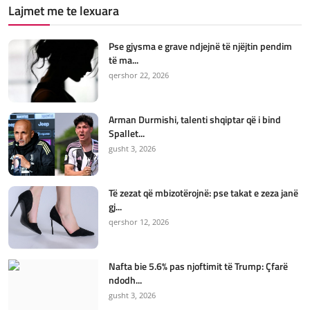
Lajmet me te lexuara
Pse gjysma e grave ndjejnë të njëjtin pendim
të ma...
qershor 22, 2026
Arman Durmishi, talenti shqiptar që i bind
Spallet...
gusht 3, 2026
Të zezat që mbizotërojnë: pse takat e zeza janë
gj...
qershor 12, 2026
Nafta bie 5.6% pas njoftimit të Trump: Çfarë
ndodh...
gusht 3, 2026