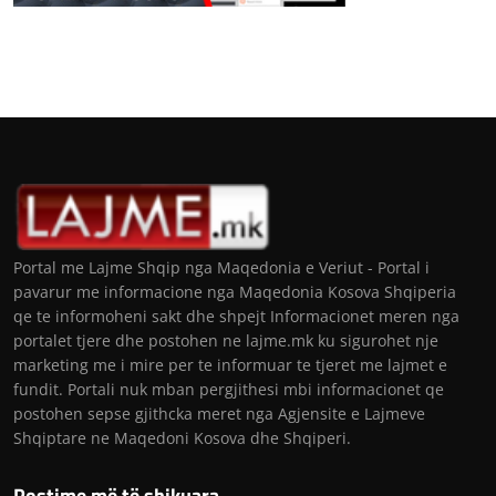
Portal me Lajme Shqip nga Maqedonia e Veriut - Portal i
pavarur me informacione nga Maqedonia Kosova Shqiperia
qe te informoheni sakt dhe shpejt Informacionet meren nga
portalet tjere dhe postohen ne lajme.mk ku sigurohet nje
marketing me i mire per te informuar te tjeret me lajmet e
fundit. Portali nuk mban pergjithesi mbi informacionet qe
postohen sepse gjithcka meret nga Agjensite e Lajmeve
Shqiptare ne Maqedoni Kosova dhe Shqiperi.
Postime më të shikuara