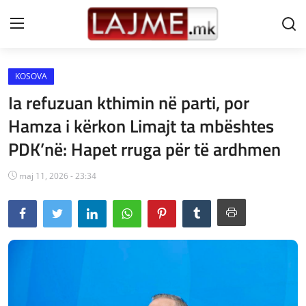
KOSOVA
Shtëpi
Ia refuzuan kthimin në parti, por
LAJME MAQEDONI
Hamza i kërkon Limajt ta mbështes
PDK’në: Hapet rruga për të ardhmen
SHQIPERI
KOSOVA
maj 11, 2026 - 23:34
LAJME NGA BOTA
SHOWBIZ
SPORT
SHENDETI