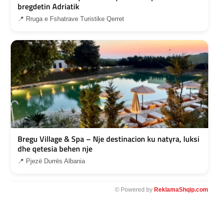
bregdetin Adriatik
📍 Rruga e Fshatrave Turistike Qerret
Bregu Village & Spa – Nje destinacion ku natyra, luksi
dhe qetesia behen nje
📍 Pjezë Durrës Albania
© Powered by
ReklamaShqip.com