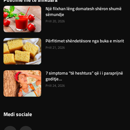
Një filxhan lëng domatesh shëron shumë
sëmundje
Prill 20, 2026
Përfitimet shëndetësore nga buka e misrit
Prill 21, 2026
7 simptoma “të heshtura” që i i paraprijnë
goditje...
Prill 24, 2026
Medi sociale