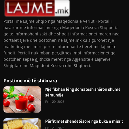
Portal me Lajme Shqip nga Maqedonia e Veriut - Portal i
pavarur me informacione nga Maqedonia Kosova Shqiperia
qe te informoheni sakt dhe shpejt Informacionet meren nga
portalet tjere dhe postohen ne lajme.mk ku sigurohet nje
marketing me i mire per te informuar te tjeret me lajmet e
fundit. Portali nuk mban pergjithesi mbi informacionet qe
postohen sepse gjithcka meret nga Agjensite e Lajmeve
Shqiptare ne Maqedoni Kosova dhe Shqiperi.
Postime më të shikuara
Një filxhan lëng domatesh shëron shumë
sëmundje
Prill 20, 2026
Përfitimet shëndetësore nga buka e misrit
Prill 21, 2026