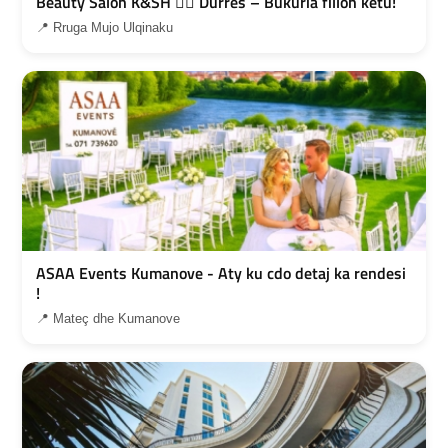
Beauty Salon K&SH 💇‍♀️ Durres – Bukuria fillon ketu!
📍 Rruga Mujo Ulqinaku
ASAA Events Kumanove - Aty ku cdo detaj ka rendesi
!
📍 Mateç dhe Kumanove