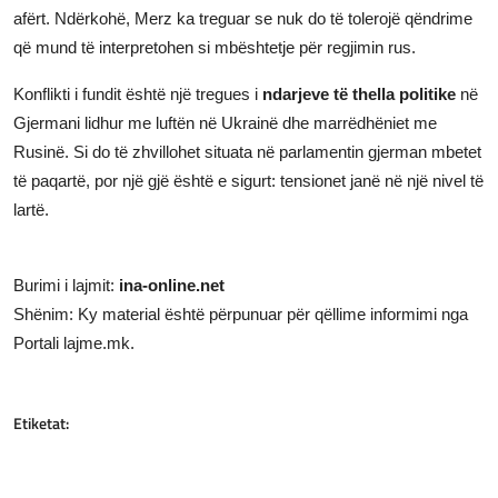
afërt. Ndërkohë, Merz ka treguar se nuk do të tolerojë qëndrime
që mund të interpretohen si mbështetje për regjimin rus.
Konflikti i fundit është një tregues i
ndarjeve të thella politike
në
Gjermani lidhur me luftën në Ukrainë dhe marrëdhëniet me
Rusinë. Si do të zhvillohet situata në parlamentin gjerman mbetet
të paqartë, por një gjë është e sigurt: tensionet janë në një nivel të
lartë.
Burimi i lajmit:
ina-online.net
Shënim: Ky material është përpunuar për qëllime informimi nga
Portali lajme.mk.
Etiketat: