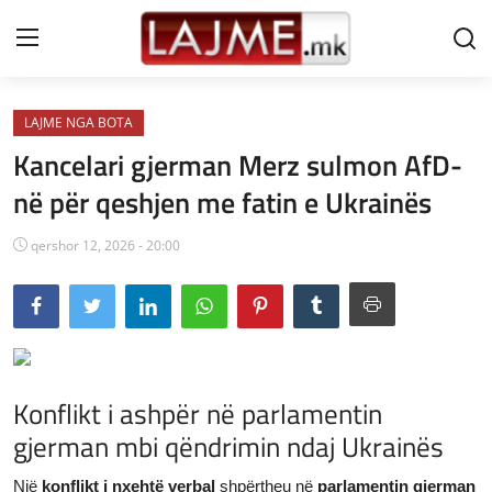
LAJME NGA BOTA
Shtëpi
Kancelari gjerman Merz sulmon AfD-
LAJME MAQEDONI
në për qeshjen me fatin e Ukrainës
SHQIPERI
qershor 12, 2026 - 20:00
KOSOVA
LAJME NGA BOTA
SHOWBIZ
Konflikt i ashpër në parlamentin
SPORT
gjerman mbi qëndrimin ndaj Ukrainës
SHENDETI
Një
konflikt i nxehtë verbal
shpërtheu në
parlamentin gjerman