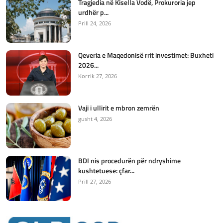
Tragjedia në Kisella Vodë, Prokuroria jep
urdhër p...
Prill 24, 2026
Qeveria e Maqedonisë rrit investimet: Buxheti
2026...
Korrik 27, 2026
Vaji i ullirit e mbron zemrën
gusht 4, 2026
BDI nis procedurën për ndryshime
kushtetuese: çfar...
Prill 27, 2026