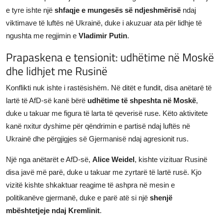
e tyre ishte një
shfaqje e mungesës së ndjeshmërisë
ndaj
viktimave të luftës në Ukrainë, duke i akuzuar ata për lidhje të
ngushta me regjimin e
Vladimir Putin
.
Prapaskena e tensionit: udhëtime në Moskë
dhe lidhjet me Rusinë
Konflikti nuk ishte i rastësishëm. Në ditët e fundit, disa anëtarë të
lartë të AfD-së kanë bërë
udhëtime të shpeshta në Moskë
,
duke u takuar me figura të larta të qeverisë ruse. Këto aktivitete
kanë nxitur dyshime për qëndrimin e partisë ndaj luftës në
Ukrainë dhe përgjigjes së Gjermanisë ndaj agresionit rus.
Një nga anëtarët e AfD-së,
Alice Weidel
, kishte vizituar Rusinë
disa javë më parë, duke u takuar me zyrtarë të lartë rusë. Kjo
vizitë kishte shkaktuar reagime të ashpra në mesin e
politikanëve gjermanë, duke e parë atë si një
shenjë
mbështetjeje ndaj Kremlinit
.