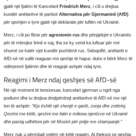
gjatë një fjalimi të Kancelarit
Friedrich Merz
, i cili u drejtua
JETA
kundër anëtarëve të partisë
Alternativa për Gjermaninë (AfD)
Gallery
për qeshjen e tyre gjatë një deklarate për luftën në Ukrainë.
Merz, i cili po fliste për
agresionin rus
dhe përpjekjet e Ukrainës
Shqip
për të mbrojtur lirinë e saj, tha se ky vend ka luftuar për më
shumë se katër vjet kundër pushtimit rus. Sidoqoftë, anëtarët e
AfD-së në sallë reaguan me qeshje të hapur, duke e bërë Merz të
ndërpresë fjalimin dhe të reagojë ashpër ndaj tyre.
Reagimi i Merz ndaj qeshjes së AfD-së
Në një moment të tensionuar, kancelari gjerman u ngrit nga
podiumi dhe iu drejtua drejtpërdrejt anëtarëve të AfD-së me një
ton të ashpër:
“Kjo është një shenjë e qartë, zonja dhe zotërinj.
Qeshni me këtë, qeshni me fatin e miliona njerëzve në Ukrainë
dhe pastaj udhëtoni për në Moskë për pritje me shampanjë.”
Merz nuk u përmbajt vetëm në këtë reagim. Ai theksoi se qeshja