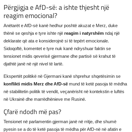
Përgjigja e AfD-së: a ishte thjesht një
reagim emocional?
Anëtarët e AfD-së kanë hedhur poshtë akuzat e Merz, duke
thënë se qeshja e tyre ishte një
reagim i natyrshëm
ndaj një
deklarate që ata e konsiderojnë si të tepërt emocionale.
Sidoqoftë, komentet e tyre nuk kanë ndryshuar faktin se
tensionet midis qeverisë gjermane dhe partisë së krahut të
djathtë janë në një nivel të lartë.
Ekspertët politikë në Gjermani kanë shprehur shqetësimin se
konflikti midis Merz dhe AfD-së
mund të ketë pasoja të mëdha
në stabilitetin politik të vendit, veçanërisht në kontekstin e luftës
në Ukrainë dhe marrëdhënieve me Rusinë.
Çfarë ndodh më pas?
Tensionet në parlamentin gjerman janë në rritje, dhe shumë
pyesin se a do të ketë pasoja të mëdha për AfD-në në afatin e