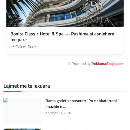
Bonita Classic Hotel & Spa — Pushime si asnjehere
me pare
📍 Golem,Durrës
© Powered by
ReklamaShqip.com
Lajmet me te lexuara
Rama godet sponsorët: "Po e shkatërroni
imazhin e ...
qershor 21, 2026