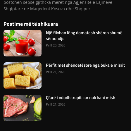
postohen sepse gjithcka meret nga Agjensite e Lajmeve
Shqiptare ne Maqedoni Kosova dhe Shqiperi.
Postime më të shikuara
Një filxhan lëng domatesh shëron shumë
sëmundje
Prill 20, 2026
Përfitimet shëndetësore nga buka e misrit
Prill 21, 2026
Çfarë i ndodh trupit kur nuk hani mish
Prill 21, 2026