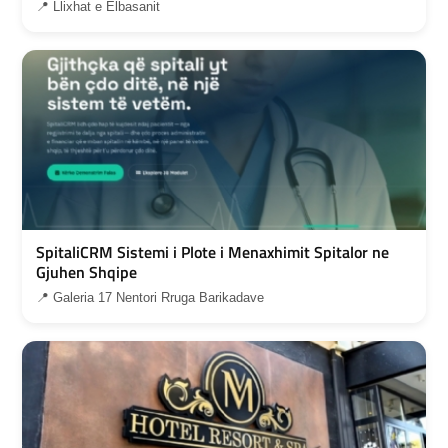
📍 Llixhat e Elbasanit
SpitaliCRM Sistemi i Plote i Menaxhimit Spitalor ne
Gjuhen Shqipe
📍 Galeria 17 Nentori Rruga Barikadave