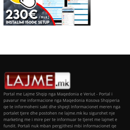
Portal me Lajme Shqip nga Maqedonia e Veriut - Portal i
pavarur me informacione nga Maqedonia Kosova Shqiperia
qe te informoheni sakt dhe shpejt Informacionet meren nga
portalet tjere dhe postohen ne lajme.mk ku sigurohet nje
marketing me i mire per te informuar te tjeret me lajmet e
fundit. Portali nuk mban pergjithesi mbi informacionet qe