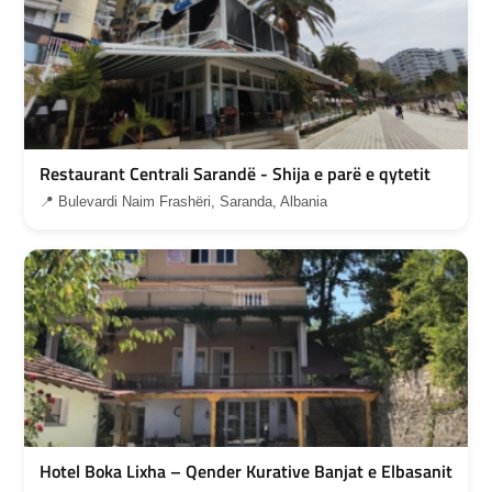
Restaurant Centrali Sarandë - Shija e parë e qytetit
📍 Bulevardi Naim Frashëri, Saranda, Albania
Hotel Boka Lixha – Qender Kurative Banjat e Elbasanit