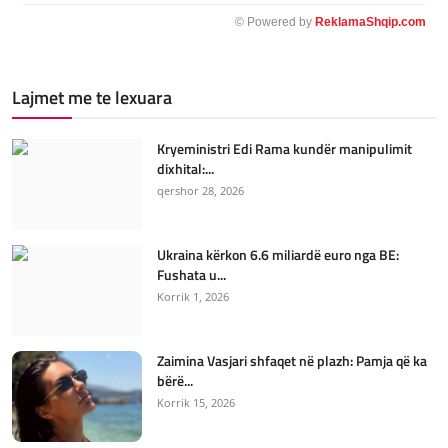
© Powered by
ReklamaShqip.com
Lajmet me te lexuara
Kryeministri Edi Rama kundër manipulimit
dixhital:...
qershor 28, 2026
Ukraina kërkon 6.6 miliardë euro nga BE:
Fushata u...
Korrik 1, 2026
Zaimina Vasjari shfaqet në plazh: Pamja që ka
bërë...
Korrik 15, 2026