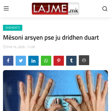
SHENDETI
Shtëpi
Mësoni arsyen pse ju dridhen duart
LAJME MAQEDONI
Prill 16, 2026 - 11:00
SHQIPERI
KOSOVA
LAJME NGA BOTA
SHOWBIZ
SPORT
SHENDETI