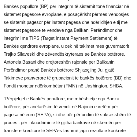
Bankës popullore (BP) për integrim të sistemit tonë financiar në
JETA
sistemet pagesore evropiane, e posaçërisht përmes vendosjes
Gallery
së sistemit pagesor për instant pagesa dhe ndërlidhjen e tij me
sistemet pagesore të vendeve nga Ballkani Perëndimor dhe
integrimi me TIPS (Target Instant Payment Settlement) të
Shqip
Bankës qendrore evropiane, u cek në takimet mes guvernatorit
Trajko Sllaveski dhe zëvendëskryteraes së Bankës botërore,
Antonela Basani dhe drejtoreshën rajonale për Ballkanin
Perëndimor pranë Bankës botërore Shjiaoçjing Ju, gjatë
Takimeve pranverore të grupacionit të bankës botërore (BB) dhe
Fondit monetar ndërkombëtar (FMN) në Uashington, SHBA.
“Përpjekjet e Bankës popullore, me mbështetje nga Banka
botërore, për anëtarësim të vendit në Rajonin e vetëm për
pagesa në euro (SEPA), si dhe për përfundim të suksesshëm të
procesit për inkuadrimin e të gjitha bankave në skemën për
transfere kreditore të SEPA-s tashmë japin rezultate konkrete