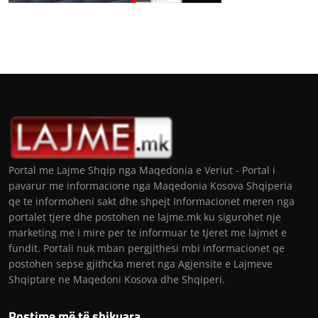
Portal me Lajme Shqip nga Maqedonia e Veriut - Portal i
pavarur me informacione nga Maqedonia Kosova Shqiperia
qe te informoheni sakt dhe shpejt Informacionet meren nga
portalet tjere dhe postohen ne lajme.mk ku sigurohet nje
marketing me i mire per te informuar te tjeret me lajmet e
fundit. Portali nuk mban pergjithesi mbi informacionet qe
postohen sepse gjithcka meret nga Agjensite e Lajmeve
Shqiptare ne Maqedoni Kosova dhe Shqiperi.
Postime më të shikuara