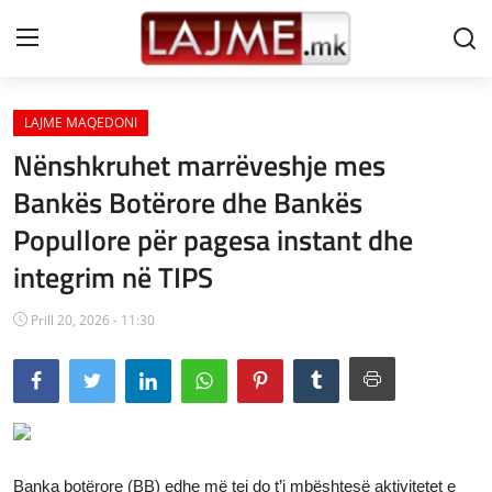
LAJME MAQEDONI
Shtëpi
Nënshkruhet marrëveshje mes
LAJME MAQEDONI
Bankës Botërore dhe Bankës
Popullore për pagesa instant dhe
SHQIPERI
integrim në TIPS
KOSOVA
Prill 20, 2026 - 11:30
LAJME NGA BOTA
SHOWBIZ
SPORT
SHENDETI
Banka botërore (BB) edhe më tej do t’i mbështesë aktivitetet e