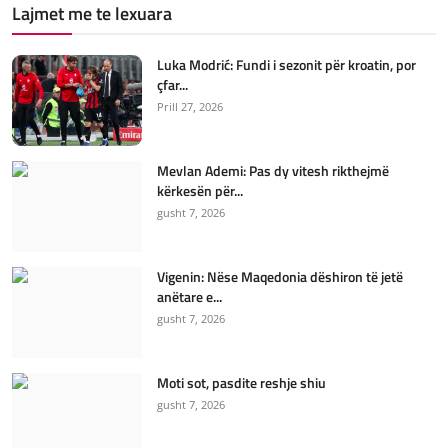
Lajmet me te lexuara
Luka Modrić: Fundi i sezonit për kroatin, por
çfar...
Prill 27, 2026
Mevlan Ademi: Pas dy vitesh rikthejmë
kërkesën për...
gusht 7, 2026
Vigenin: Nëse Maqedonia dëshiron të jetë
anëtare e...
gusht 7, 2026
Moti sot, pasdite reshje shiu
gusht 7, 2026