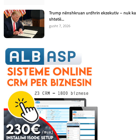
Trump nënshkruan urdhrin ekzekutiv – nuk ka
shtetë...
gusht 7, 2026