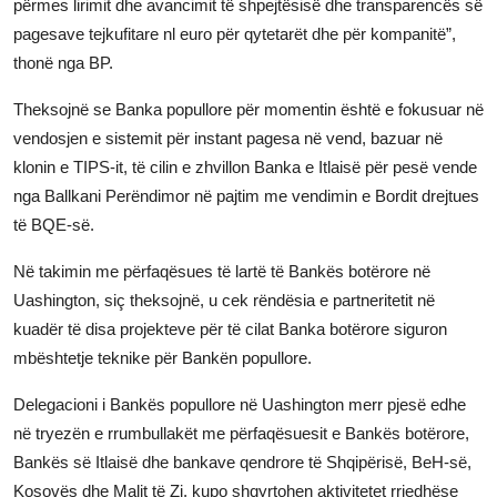
përmes lirimit dhe avancimit të shpejtësisë dhe transparencës së
pagesave tejkufitare nl euro për qytetarët dhe për kompanitë”,
thonë nga BP.
Theksojnë se Banka popullore për momentin është e fokusuar në
vendosjen e sistemit për instant pagesa në vend, bazuar në
klonin e TIPS-it, të cilin e zhvillon Banka e Itlaisë për pesë vende
nga Ballkani Perëndimor në pajtim me vendimin e Bordit drejtues
të BQE-së.
Në takimin me përfaqësues të lartë të Bankës botërore në
Uashington, siç theksojnë, u cek rëndësia e partneritetit në
kuadër të disa projekteve për të cilat Banka botërore siguron
mbështetje teknike për Bankën popullore.
Delegacioni i Bankës popullore në Uashington merr pjesë edhe
në tryezën e rrumbullakët me përfaqësuesit e Bankës botërore,
Bankës së Itlaisë dhe bankave qendrore të Shqipërisë, BeH-së,
Kosovës dhe Malit të Zi, kupo shqyrtohen aktivitetet rrjedhëse