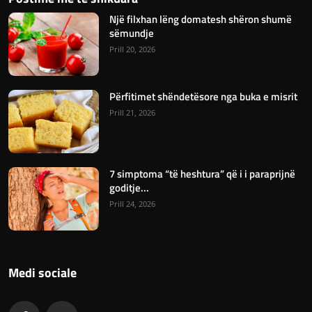
Një filxhan lëng domatesh shëron shumë
sëmundje
Prill 20, 2026
Përfitimet shëndetësore nga buka e misrit
Prill 21, 2026
7 simptoma “të heshtura” që i i paraprijnë
goditje...
Prill 24, 2026
Medi sociale