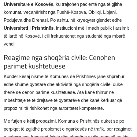
Universitare e Kosovës
, ku trajtohen pacientë nga të gjitha
komunat, veçanërisht nga Fushë-Kosova, Obiliqi, Lipjani,
Podujeva dhe Drenasi. Po ashtu, në kryeqytet gjendet edhe
Universiteti i Prishtinës
, institucioni më i madh publik i arsimit
të lartë në Kosovë, i cili frekuentohet nga studentë nga mbarë
vendi.
Reagime nga shoqëria civile: Cenohen
parimet kushtetuese
Kundër kësaj nisme të Komunës së Prishtinës janë shprehur
edhe shumë qytetarë dhe aktivistë nga shoqëria civile, duke
thënë se cenon parime kushtetuese. Ata kanë thirrur në
mbështetje të të drejtave të qytetarëve dhe kanë kërkuar që
propozimi të rishikohet nga autoritetet kompetente.
Me futjen e këtij propozimi, Komuna e Prishtinës duket se po
përpiqet të zgjidhë problemet e ngarkesës në trafik, por reagimet
e ashpra nga komunat fqinje dhe shoqëria civile tregojnë se kjo