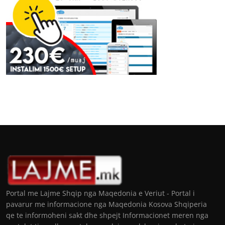
Portal me Lajme Shqip nga Maqedonia e Veriut - Portal i
pavarur me informacione nga Maqedonia Kosova Shqiperia
qe te informoheni sakt dhe shpejt Informacionet meren nga