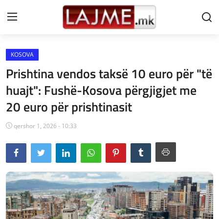
KOSOVA
Shtëpi
Prishtina vendos taksë 10 euro për "të
LAJME MAQEDONI
huajt": Fushë-Kosova përgjigjet me
20 euro për prishtinasit
SHQIPERI
KOSOVA
qershor 1, 2026 - 10:33
LAJME NGA BOTA
SHOWBIZ
SPORT
SHENDETI