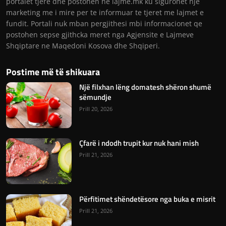
portalet tjere dhe postohen ne lajme.mk ku sigurohet nje
marketing me i mire per te informuar te tjeret me lajmet e
fundit. Portali nuk mban pergjithesi mbi informacionet qe
postohen sepse gjithcka meret nga Agjensite e Lajmeve
Shqiptare ne Maqedoni Kosova dhe Shqiperi.
Postime më të shikuara
Një filxhan lëng domatesh shëron shumë
sëmundje
Prill 20, 2026
Çfarë i ndodh trupit kur nuk hani mish
Prill 21, 2026
Përfitimet shëndetësore nga buka e misrit
Prill 21, 2026