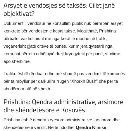
Arsyet e vendosjes së taksës: Cilët janë
objektivat?
Dokumenti i vendosur në konsultim publik nuk përmban arsyet
konkrete për vendosjen e kësaj takse. Megjithatë, Prishtina
përballet vazhdimisht me ngarkesë të madhe në trafik,
veçanërisht gjatë ditëve të punës, kur mijëra qytetarë nga
komunat përreth udhëtojnë drejt kryeqytetit për punë, studime
apo shërbime.
Trafiku është rënduar edhe më shumë pas vendimit të komunës
për ta mbyllur për qarkullim rrugën “Xhorxh Bush” dhe për ta
shndërruar atë në shesh.
Prishtina: Qendra administrative, arsimore
dhe shëndetësore e Kosovës
Prishtina është qendra kryesore administrative, arsimore dhe
shëndetësore e vendit. Në të ndodhet
Qendra Klinike