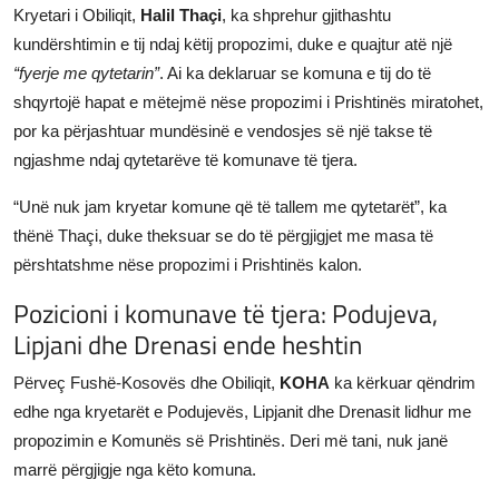
Kryetari i Obiliqit,
Halil Thaçi
, ka shprehur gjithashtu
kundërshtimin e tij ndaj këtij propozimi, duke e quajtur atë një
“fyerje me qytetarin”
. Ai ka deklaruar se komuna e tij do të
shqyrtojë hapat e mëtejmë nëse propozimi i Prishtinës miratohet,
por ka përjashtuar mundësinë e vendosjes së një takse të
ngjashme ndaj qytetarëve të komunave të tjera.
“Unë nuk jam kryetar komune që të tallem me qytetarët”, ka
thënë Thaçi, duke theksuar se do të përgjigjet me masa të
përshtatshme nëse propozimi i Prishtinës kalon.
Pozicioni i komunave të tjera: Podujeva,
Lipjani dhe Drenasi ende heshtin
Përveç Fushë-Kosovës dhe Obiliqit,
KOHA
ka kërkuar qëndrim
edhe nga kryetarët e Podujevës, Lipjanit dhe Drenasit lidhur me
propozimin e Komunës së Prishtinës. Deri më tani, nuk janë
marrë përgjigje nga këto komuna.