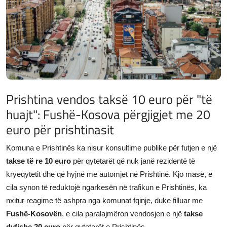
JETA
Gallery
Shqip
Prishtina vendos taksë 10 euro për "të
huajt": Fushë-Kosova përgjigjet me 20
euro për prishtinasit
Komuna e Prishtinës ka nisur konsultime publike për futjen e një
takse të re 10 euro
për qytetarët që nuk janë rezidentë të
kryeqytetit dhe që hyjnë me automjet në Prishtinë. Kjo masë, e
cila synon të reduktojë ngarkesën në trafikun e Prishtinës, ka
nxitur reagime të ashpra nga komunat fqinje, duke filluar me
Fushë-Kosovën
, e cila paralajmëron vendosjen e një
takse
dyfishe 20 euro
për qytetarët e Prishtinës.