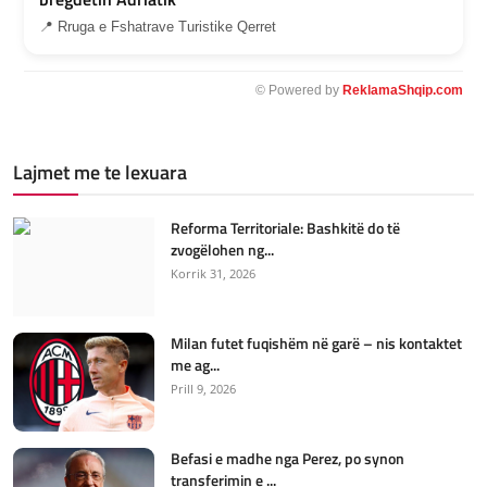
📍 Rruga e Fshatrave Turistike Qerret
© Powered by
ReklamaShqip.com
Lajmet me te lexuara
Reforma Territoriale: Bashkitë do të
zvogëlohen ng...
Korrik 31, 2026
Milan futet fuqishëm në garë – nis kontaktet
me ag...
Prill 9, 2026
Befasi e madhe nga Perez, po synon
transferimin e ...