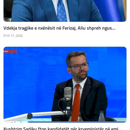
Vdekja tragjike e nxënësit në Ferizaj, Aliu shpreh ngus...
Prill 17, 2026
Kushtrim Sadiku fton kandidatët për kryeministër në emi...