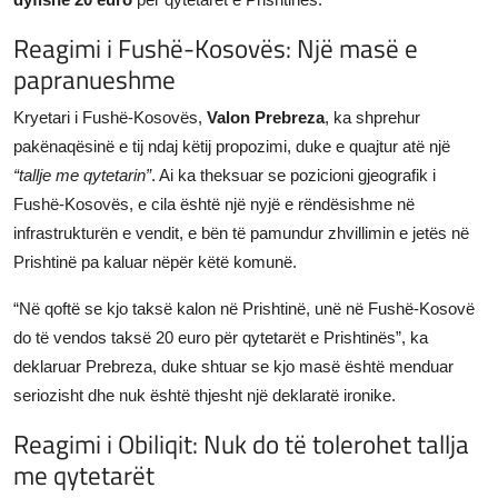
Reagimi i Fushë-Kosovës: Një masë e
papranueshme
Kryetari i Fushë-Kosovës,
Valon Prebreza
, ka shprehur
pakënaqësinë e tij ndaj këtij propozimi, duke e quajtur atë një
“tallje me qytetarin”
. Ai ka theksuar se pozicioni gjeografik i
Fushë-Kosovës, e cila është një nyjë e rëndësishme në
infrastrukturën e vendit, e bën të pamundur zhvillimin e jetës në
Prishtinë pa kaluar nëpër këtë komunë.
“Në qoftë se kjo taksë kalon në Prishtinë, unë në Fushë-Kosovë
do të vendos taksë 20 euro për qytetarët e Prishtinës”, ka
deklaruar Prebreza, duke shtuar se kjo masë është menduar
seriozisht dhe nuk është thjesht një deklaratë ironike.
Reagimi i Obiliqit: Nuk do të tolerohet tallja
me qytetarët