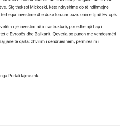
arëve. Siç theksoi Mickoski, këto ndryshime do të ndihmojnë
tërhequr investime dhe duke forcuar pozicionin e tij në Evropë.
vetëm një investim në infrastrukturë, por edhe një hap i
rjetet e Evropës dhe Ballkanit. Qeveria po punon me vendosmëri
e saj janë të qarta: zhvillim i qëndrueshëm, përmirësim i
nga Portali lajme.mk.