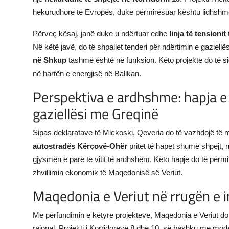
hekurudhore të Evropës, duke përmirësuar kështu lidhshmë
Përveç kësaj, janë duke u ndërtuar edhe
linja të tensionit 
Në këtë javë, do të shpallet tenderi për ndërtimin e gaziell
në Shkup
tashmë është në funksion. Këto projekte do të s
në hartën e energjisë në Ballkan.
Perspektiva e ardhshme: hapja 
gaziellësi me Greqinë
Sipas deklaratave të Mickoski, Qeveria do të vazhdojë të m
autostradës Kërçovë-Ohër
pritet të hapet shumë shpejt,
gjysmën e parë të vitit të ardhshëm. Këto hapje do të përmi
zhvillimin ekonomik të Maqedonisë së Veriut.
Maqedonia e Veriut në rrugën e i
Me përfundimin e këtyre projekteve, Maqedonia e Veriut do t
rajonal. Projekti i Korridoreve 8 dhe 10, së bashku me modern