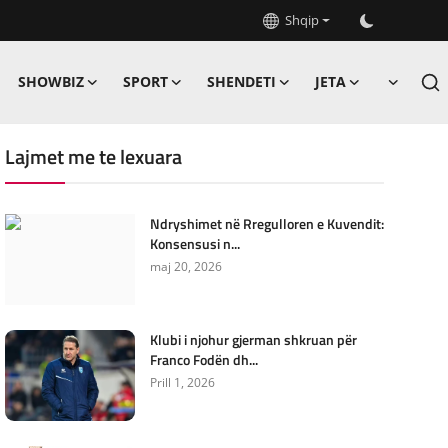
Shqip
SHOWBIZ
SPORT
SHENDETI
JETA
Lajmet me te lexuara
Ndryshimet në Rregulloren e Kuvendit:
Konsensusi n...
maj 20, 2026
Klubi i njohur gjerman shkruan për
Franco Fodën dh...
Prill 1, 2026