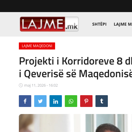
SHTËPI
LAJME 
Shtëpi
LAJME MAQEDONI
LAJME MAQEDONI
Projekti i Korridoreve 8 
SHQIPERI
i Qeverisë së Maqedonisë
KOSOVA
maj 11, 2026 - 16:02
LAJME NGA BOTA
SHOWBIZ
SPORT
SHENDETI