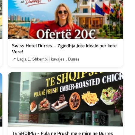
Swiss Hotel Durres – Zgjedhja Jote Ideale per kete
Vere!
📍 Lagja 1, Shkembi i kavajes , Durrës
TE SHQIPJA - Pula ne Prush me e mire ne Durres