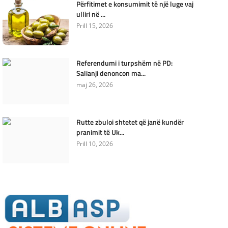
Përfitimet e konsumimit të një luge vaj
ulliri në ...
Prill 15, 2026
Referendumi i turpshëm në PD:
Salianji denoncon ma...
maj 26, 2026
Rutte zbuloi shtetet që janë kundër
pranimit të Uk...
Prill 10, 2026