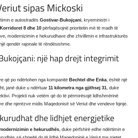
eriut sipas Mickoski
rtimin e autostradës
Gostivar-Bukojçani
, kryeministri i
Korridoret 8 dhe 10
përfaqësojnë prioritetin më të madh të
radave, modernizimin e hekurudhave dhe zhvillimin e infrastrukturës
një qendër rajonale të rëndësishme.
ukojçani: një hap drejt integrimit
ëve që po ndërtohen nga kompanitë
Bechtel dhe Enka
, është një
sht, janë duke u ndërtuar
11 kilometra nga gjithsej 31
, duke
ektivi. Projekti nuk vetëm që do të përmirësojë lidhshmërinë
rave dhe njerëzve midis Maqedonisë së Veriut dhe vendeve fqinje.
kurudhat dhe lidhjet energjetike
modernizimin e hekurudhës
, duke përfshirë edhe ndërtimin e
kurudhës së shpejtë do të lidhë Maqedoninë e Veriut me rrjetet