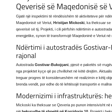
Qeverisë së Maqedonisë së V
Gjatë një inspektimi të rëndësishëm të aktiviteteve për ndë
Maqedonisë së Veriut,
Hristijan Mickoski
, ka theksuar se
qeverisë së tij. Projekti, i cili përfshin ndërtimin e autost
energjetike, synon të transformojë Maqedoninë e Veriut në 
Ndërtimi i autostradës Gostivar-B
rajonal
Autostrada
Gostivar-Bukojçani
, pjesë e paketës së rrug
nga projektet kyçe që po zhvillohet në këtë drejtim. Aktuali
treguar progres të konsiderueshëm në realizimin e këtij obj
brenda vendit, por edhe do të lehtësojë transportin e mall
Modernizimi i infrastrukturës: he
Mickoski ka theksuar se Qeveria po punon intensivisht në
një
hekurudhe të shpejtë në Korridorin 10
. Projekti i he