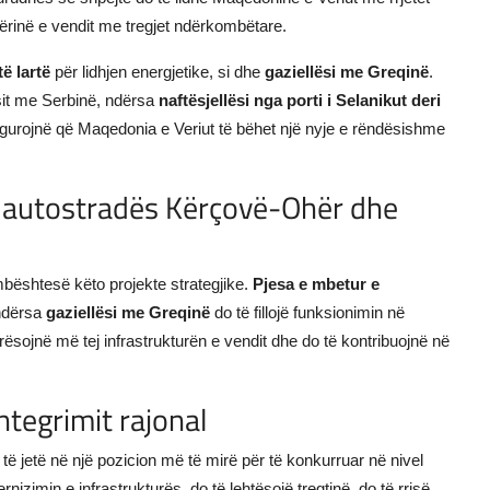
rinë e vendit me tregjet ndërkombëtare.
të lartë
për lidhjen energjetike, si dhe
gaziellësi me Greqinë
.
ësit me Serbinë, ndërsa
naftësjellësi nga porti i Selanikut deri
igurojnë që Maqedonia e Veriut të bëhet një nyje e rëndësishme
e autostradës Kërçovë-Ohër dhe
bështesë këto projekte strategjike.
Pjesa e mbetur e
 ndërsa
gaziellësi me Greqinë
do të fillojë funksionimin në
rësojnë më tej infrastrukturën e vendit dhe do të kontribuojnë në
ntegrimit rajonal
ë jetë në një pozicion më të mirë për të konkurruar në nivel
izimin e infrastrukturës, do të lehtësojë tregtinë, do të rrisë