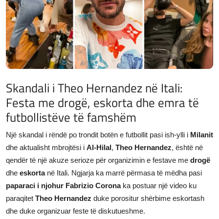
JETA
Gallery
Shqip
Skandali i Theo Hernandez në Itali:
Festa me drogë, eskorta dhe emra të
futbollistëve të famshëm
Një skandal i rëndë po trondit botën e futbollit pasi ish-ylli i
Milanit
dhe aktualisht mbrojtësi i
Al-Hilal
,
Theo Hernandez
, është në
qendër të një akuze serioze për organizimin e festave me
drogë
dhe
eskorta
në Itali. Ngjarja ka marrë përmasa të mëdha pasi
paparaci i njohur Fabrizio Corona
ka postuar një video ku
paraqitet
Theo Hernandez
duke porositur shërbime eskortash
dhe duke organizuar feste të diskutueshme.