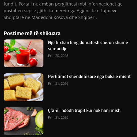
fundit. Portali nuk mban pergjithesi mbi informacionet qe
postohen sepse gjithcka meret nga Agjensite e Lajmeve
Shqiptare ne Maqedoni Kosova dhe Shqiperi.
Postime më të shikuara
Një filxhan lëng domatesh shëron shumë
sëmundje
Prill 20, 2026
Përfitimet shëndetësore nga buka e misrit
Prill 21, 2026
Çfarë i ndodh trupit kur nuk hani mish
Prill 21, 2026