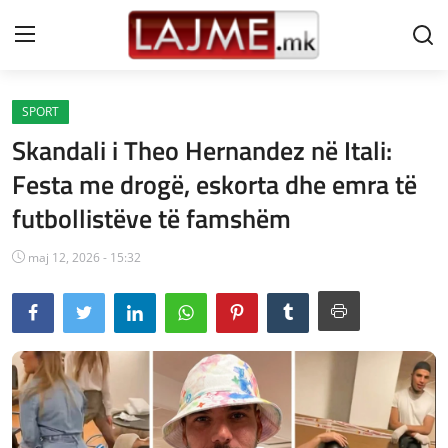
SPORT
Shtëpi
Skandali i Theo Hernandez në Itali:
LAJME MAQEDONI
Festa me drogë, eskorta dhe emra të
futbollistëve të famshëm
SHQIPERI
KOSOVA
maj 12, 2026 - 15:32
LAJME NGA BOTA
SHOWBIZ
SPORT
SHENDETI