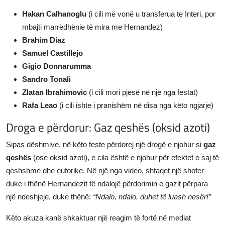
Hakan Calhanoglu
(i cili më vonë u transferua te Interi, por
mbajti marrëdhënie të mira me Hernandez)
Brahim Diaz
Samuel Castillejo
Gigio Donnarumma
Sandro Tonali
Zlatan Ibrahimovic
(i cili mori pjesë në një nga festat)
Rafa Leao
(i cili ishte i pranishëm në disa nga këto ngjarje)
Droga e përdorur: Gaz qeshës (oksid azoti)
Sipas dëshmive, në këto feste përdorej një drogë e njohur si
gaz
qeshës
(ose oksid azoti), e cila është e njohur për efektet e saj të
qeshshme dhe euforike. Në një nga video, shfaqet një shofer
duke i thënë Hernandezit të ndalojë përdorimin e gazit përpara
një ndeshjeje, duke thënë:
“Ndalo, ndalo, duhet të luash nesër!”
Këto akuza kanë shkaktuar një reagim të fortë në mediat