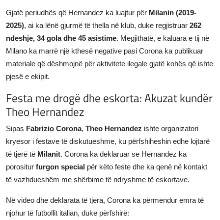
Gjatë periudhës që Hernandez ka luajtur për
Milanin (2019-
2025)
, ai ka lënë gjurmë të thella në klub, duke regjistruar
262
ndeshje, 34 gola dhe 45 asistime
. Megjithatë, e kaluara e tij në
Milano ka marrë një kthesë negative pasi Corona ka publikuar
materiale që dëshmojnë për aktivitete ilegale gjatë kohës që ishte
pjesë e ekipit.
Festa me drogë dhe eskorta: Akuzat kundër
Theo Hernandez
Sipas
Fabrizio Corona
,
Theo Hernandez
ishte organizatori
kryesor i festave të diskutueshme, ku përfshiheshin edhe lojtarë
të tjerë të
Milanit
. Corona ka deklaruar se Hernandez ka
porositur
furgon special
për këto feste dhe ka qenë në kontakt
të vazhdueshëm me shërbime të ndryshme të eskortave.
Në video dhe deklarata të tjera, Corona ka përmendur emra të
njohur të futbollit italian, duke përfshirë: