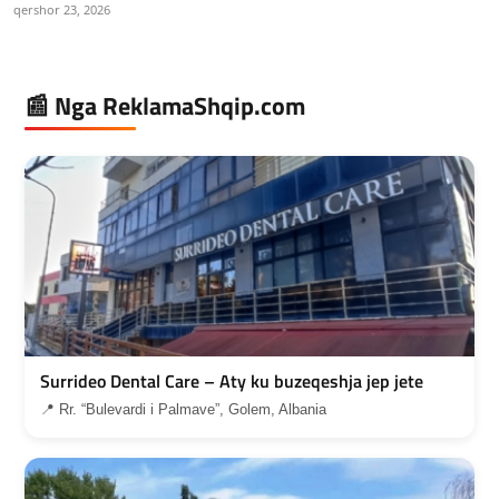
qershor 23, 2026
📰 Nga ReklamaShqip.com
Surrideo Dental Care – Aty ku buzeqeshja jep jete
📍 Rr. “Bulevardi i Palmave”, Golem, Albania