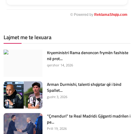
© Powered by
ReklamaShqip.com
Lajmet me te lexuara
Kryeministri Rama denoncon frymën fashiste
në prot...
qershor 14, 2026
Arman Durmishi, talenti shqiptar që i bind
Spallet...
gusht 3, 2026
“Çmenduri” te Real Madridi: Gjiganti madrilen i
pe...
Prill 19, 2026