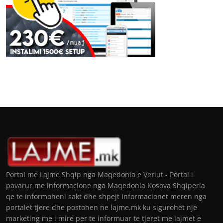
Portal me Lajme Shqip nga Maqedonia e Veriut - Portal i
pavarur me informacione nga Maqedonia Kosova Shqiperia
qe te informoheni sakt dhe shpejt Informacionet meren nga
portalet tjere dhe postohen ne lajme.mk ku sigurohet nje
marketing me i mire per te informuar te tjeret me lajmet e