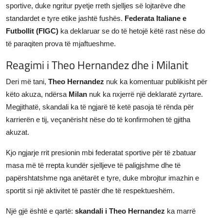
sportive, duke ngritur pyetje rreth sjelljes së lojtarëve dhe
standardet e tyre etike jashtë fushës.
Federata Italiane e
Futbollit (FIGC)
ka deklaruar se do të hetojë këtë rast nëse do
të paraqiten prova të mjaftueshme.
Reagimi i Theo Hernandez dhe i Milanit
Deri më tani,
Theo Hernandez
nuk ka komentuar publikisht për
këto akuza, ndërsa
Milan
nuk ka nxjerrë një deklaratë zyrtare.
Megjithatë, skandali ka të ngjarë të ketë pasoja të rënda për
karrierën e tij, veçanërisht nëse do të konfirmohen të gjitha
akuzat.
Kjo ngjarje rrit presionin mbi federatat sportive për të zbatuar
masa më të rrepta kundër sjelljeve të paligjshme dhe të
papërshtatshme nga anëtarët e tyre, duke mbrojtur imazhin e
sportit si një aktivitet të pastër dhe të respektueshëm.
Një gjë është e qartë:
skandali i Theo Hernandez
ka marrë