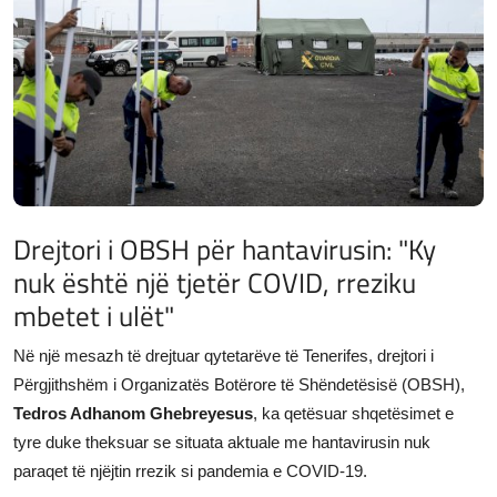
JETA
Gallery
Shqip
Drejtori i OBSH për hantavirusin: "Ky
nuk është një tjetër COVID, rreziku
mbetet i ulët"
Në një mesazh të drejtuar qytetarëve të Tenerifes, drejtori i
Përgjithshëm i Organizatës Botërore të Shëndetësisë (OBSH),
Tedros Adhanom Ghebreyesus
, ka qetësuar shqetësimet e
tyre duke theksuar se situata aktuale me hantavirusin nuk
paraqet të njëjtin rrezik si pandemia e COVID-19.