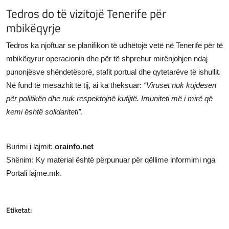
Tedros do të vizitojë Tenerife për
mbikëqyrje
Tedros ka njoftuar se planifikon të udhëtojë vetë në Tenerife për të
mbikëqyrur operacionin dhe për të shprehur mirënjohjen ndaj
punonjësve shëndetësorë, stafit portual dhe qytetarëve të ishullit.
Në fund të mesazhit të tij, ai ka theksuar:
“Viruset nuk kujdesen
për politikën dhe nuk respektojnë kufijtë. Imuniteti më i mirë që
kemi është solidariteti”
.
Burimi i lajmit:
orainfo.net
Shënim: Ky material është përpunuar për qëllime informimi nga
Portali lajme.mk.
Etiketat: