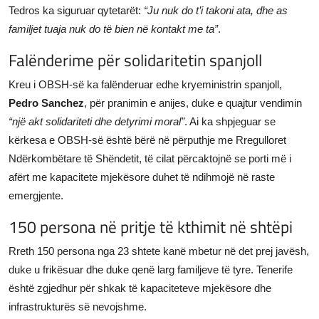
Tedros ka siguruar qytetarët:
“Ju nuk do t’i takoni ata, dhe as
familjet tuaja nuk do të bien në kontakt me ta”
.
Falënderime për solidaritetin spanjoll
Kreu i OBSH-së ka falënderuar edhe kryeministrin spanjoll,
Pedro Sanchez
, për pranimin e anijes, duke e quajtur vendimin
“një akt solidariteti dhe detyrimi moral”
. Ai ka shpjeguar se
kërkesa e OBSH-së është bërë në përputhje me Rregulloret
Ndërkombëtare të Shëndetit, të cilat përcaktojnë se porti më i
afërt me kapacitete mjekësore duhet të ndihmojë në raste
emergjente.
150 persona në pritje të kthimit në shtëpi
Rreth 150 persona nga 23 shtete kanë mbetur në det prej javësh,
duke u frikësuar dhe duke qenë larg familjeve të tyre. Tenerife
është zgjedhur për shkak të kapaciteteve mjekësore dhe
infrastrukturës së nevojshme.