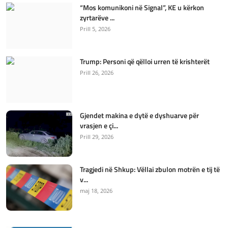
“Mos komunikoni në Signal”, KE u kërkon
zyrtarëve ...
Prill 5, 2026
Trump: Personi që qëlloi urren të krishterët
Prill 26, 2026
Gjendet makina e dytë e dyshuarve për
vrasjen e çi...
Prill 29, 2026
Tragjedi në Shkup: Vëllai zbulon motrën e tij të
v...
maj 18, 2026