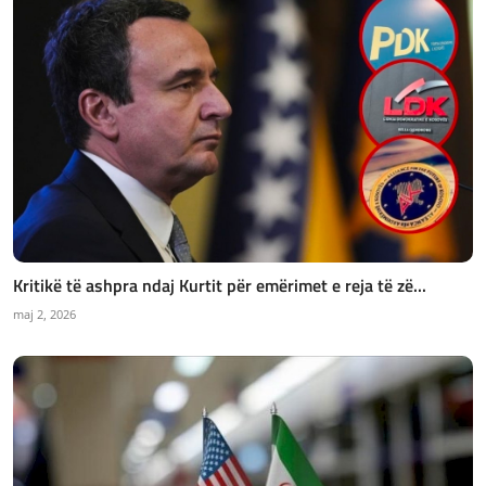
Kritikë të ashpra ndaj Kurtit për emërimet e reja të zë...
maj 2, 2026