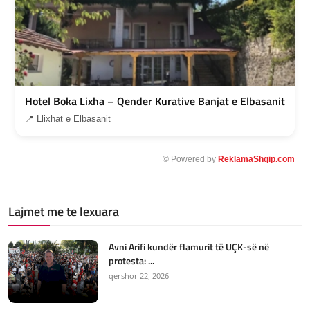
Hotel Boka Lixha – Qender Kurative Banjat e Elbasanit
📍 Llixhat e Elbasanit
© Powered by
ReklamaShqip.com
Lajmet me te lexuara
Avni Arifi kundër flamurit të UÇK-së në
protesta: ...
qershor 22, 2026