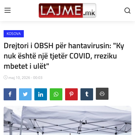
KOSOVA
Shtëpi
Drejtori i OBSH për hantavirusin: "Ky
LAJME MAQEDONI
nuk është një tjetër COVID, rreziku
mbetet i ulët"
SHQIPERI
KOSOVA
maj 10, 2026 - 00:03
LAJME NGA BOTA
SHOWBIZ
SPORT
SHENDETI