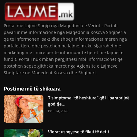
Portal me Lajme Shqip nga Maqedonia e Veriut - Portal i
pavarur me informacione nga Maqedonia Kosova Shqiperia
qe te informoheni sakt dhe shpejt Informacionet meren nga
portalet tjere dhe postohen ne lajme.mk ku sigurohet nje
marketing me i mire per te informuar te tjeret me lajmet e
fundit. Portali nuk mban pergjithesi mbi informacionet qe
postohen sepse gjithcka meret nga Agjensite e Lajmeve
Shqiptare ne Maqedoni Kosova dhe Shqiperi.
Postime më të shikuara
7 simptoma “të heshtura” që i i paraprijnë
goditje...
Prill 24, 2026
Vlerat ushqyese të fikut të detit