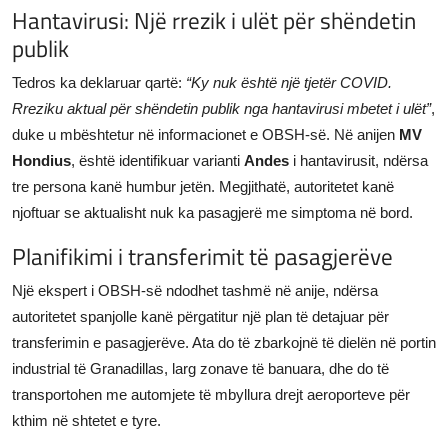
Hantavirusi: Një rrezik i ulët për shëndetin
publik
Tedros ka deklaruar qartë:
“Ky nuk është një tjetër COVID.
Rreziku aktual për shëndetin publik nga hantavirusi mbetet i ulët”
,
duke u mbështetur në informacionet e OBSH-së. Në anijen
MV
Hondius
, është identifikuar varianti
Andes
i hantavirusit, ndërsa
tre persona kanë humbur jetën. Megjithatë, autoritetet kanë
njoftuar se aktualisht nuk ka pasagjerë me simptoma në bord.
Planifikimi i transferimit të pasagjerëve
Një ekspert i OBSH-së ndodhet tashmë në anije, ndërsa
autoritetet spanjolle kanë përgatitur një plan të detajuar për
transferimin e pasagjerëve. Ata do të zbarkojnë të dielën në portin
industrial të Granadillas, larg zonave të banuara, dhe do të
transportohen me automjete të mbyllura drejt aeroporteve për
kthim në shtetet e tyre.